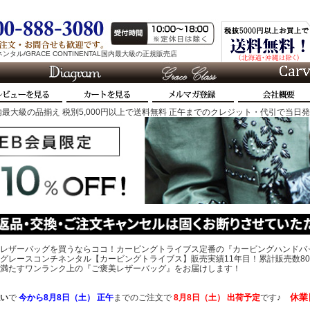
タル/GRACE CONTINENTAL国内最大級の正規販売店
最大級の品揃え 税別5,000円以上で送料無料 正午までのクレジット・代引で当日
レザーバッグを買うならココ！カービングトライブス定番の『カービングハンドバ
グレースコンチネンタル【カービングトライブス】販売実績11年目！累計販売数80
、心を満たすワンランク上の『ご褒美レザーバッグ』をお届けします！
休業
い
で
今から
8月8日（土） 正午
までのご注文で
8月8日（土）
出荷予定
です♪