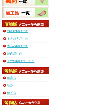
炒め物向け牛肉
すき焼き用牛肉
煮込み向け牛肉
焼肉用牛肉
モツ鍋向けホルモン
国産鶏
地鶏
輸入鶏