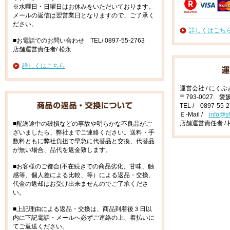
※水曜日・日曜日はお休みをいただいております。
メールの返信は翌営業日となりますので、ご了承く
ださい。
詳しくはこち
■お電話でのお問い合わせ TEL/ 0897-55-2763
店舗運営責任者/ 松永
詳しくはこちら
運営会社 / にく
〒793-0027 
TEL / 0897-55-
Ｅ-Mail /
info@s
店舗運営責任者 / 
■配送途中の破損などの事故や明らかな不良品がご
ざいましたら、弊社までご連絡ください。送料・手
数料ともに弊社負担で早急に代替品と交換、代替品
が無い場合、品代を返金致します。
■お客様のご都合(不在続きでの商品劣化、甘味、触
感等、個人差による比較、等）による返品・交換、
代金の返却はお受け出来ませんのでご了承くださ
い。
■上記理由による返品・交換は、商品到着後３日以
内に下記電話・メールへ必ずご連絡の上、着払いに
てご返送ください。