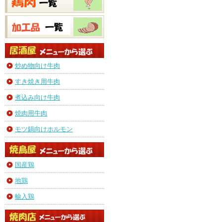
炒め物向け牛肉
すき焼き用牛肉
煮込み向け牛肉
焼肉用牛肉
モツ鍋向けホルモン
国産鶏
地鶏
輸入鶏