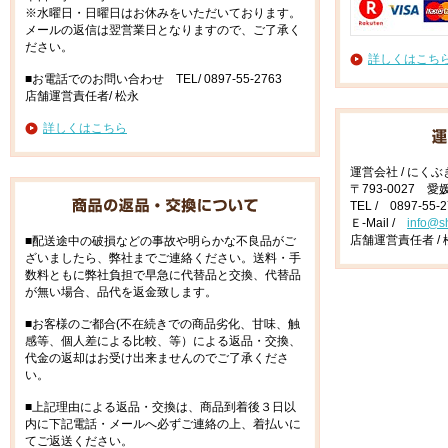
※水曜日・日曜日はお休みをいただいております。
メールの返信は翌営業日となりますので、ご了承く
ださい。
詳しくはこち
■お電話でのお問い合わせ TEL/ 0897-55-2763
店舗運営責任者/ 松永
詳しくはこちら
運営会社 / にく
〒793-0027 
TEL / 0897-55-
Ｅ-Mail /
info@s
店舗運営責任者 / 
■配送途中の破損などの事故や明らかな不良品がご
ざいましたら、弊社までご連絡ください。送料・手
数料ともに弊社負担で早急に代替品と交換、代替品
が無い場合、品代を返金致します。
■お客様のご都合(不在続きでの商品劣化、甘味、触
感等、個人差による比較、等）による返品・交換、
代金の返却はお受け出来ませんのでご了承くださ
い。
■上記理由による返品・交換は、商品到着後３日以
内に下記電話・メールへ必ずご連絡の上、着払いに
てご返送ください。