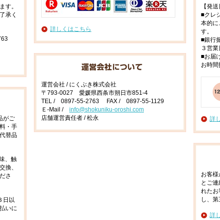
ます。
【発送
了承く
■クレ
本的に
詳しくはこちら
す。
63
■銀行
３営業
■お届
お時間
運営会社 / にくぶき株式会社
〒793-0027 愛媛県西条市朔日市851-4
TEL / 0897-55-2763 FAX / 0897-55-1129
Ｅ-Mail /
info@shokuniku-oroshi.com
店舗運営責任者 / 松永
品がご
詳
料・手
代替品
味、触
交換、
お客様
ださ
とご連
れたお
し、第
３日以
払いに
詳