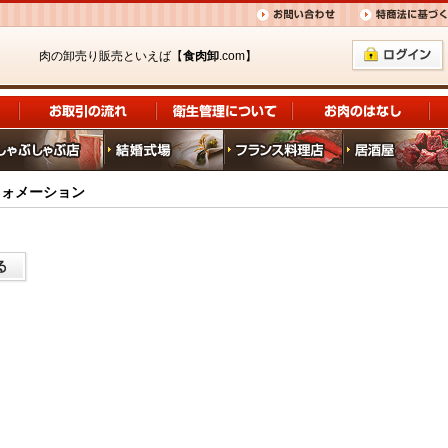
肉の卸売り販売といえば【
食肉卸
.com】
フォメーション