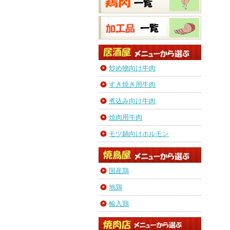
炒め物向け牛肉
すき焼き用牛肉
煮込み向け牛肉
焼肉用牛肉
モツ鍋向けホルモン
国産鶏
地鶏
輸入鶏