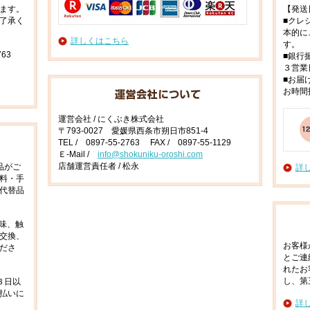
ます。
【発送
了承く
■クレ
本的に
詳しくはこちら
す。
63
■銀行
３営業
■お届
お時間
運営会社 / にくぶき株式会社
〒793-0027 愛媛県西条市朔日市851-4
TEL / 0897-55-2763 FAX / 0897-55-1129
Ｅ-Mail /
info@shokuniku-oroshi.com
店舗運営責任者 / 松永
品がご
詳
料・手
代替品
味、触
交換、
お客様
ださ
とご連
れたお
し、第
３日以
払いに
詳