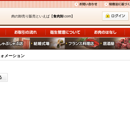
肉の卸売り販売といえば【
食肉卸
.com】
フォメーション