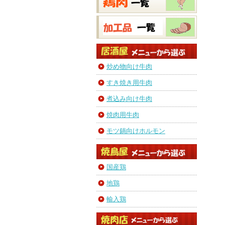
炒め物向け牛肉
すき焼き用牛肉
煮込み向け牛肉
焼肉用牛肉
モツ鍋向けホルモン
国産鶏
地鶏
輸入鶏