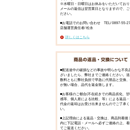
※水曜日・日曜日はお休みをいただいており
メールの返信は翌営業日となりますので、ご
ださい。
■お電話でのお問い合わせ TEL/ 0897-55-27
店舗運営責任者/ 松永
詳しくはこちら
■配送途中の破損などの事故や明らかな不良
ざいましたら、弊社までご連絡ください。送
数料ともに弊社負担で早急に代替品と交換、
が無い場合、品代を返金致します。
■お客様のご都合(不在続きでの商品劣化、甘
感等、個人差による比較、等）による返品・
代金の返却はお受け出来ませんのでご了承く
い。
■上記理由による返品・交換は、商品到着後
内に下記電話・メールへ必ずご連絡の上、着
てご返送ください。