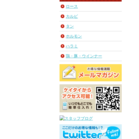
ロース
カルビ
タン
ホルモン
ハラミ
鶏・豚・ウインナー