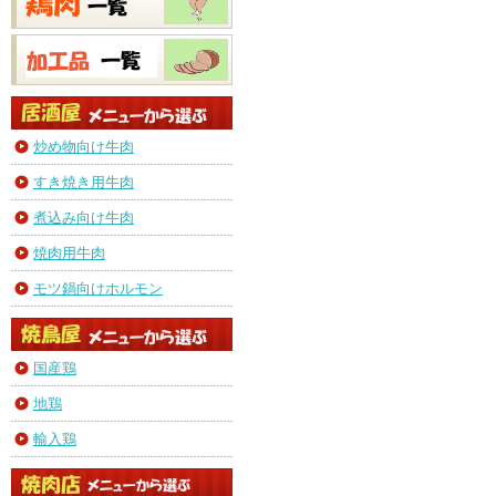
炒め物向け牛肉
すき焼き用牛肉
煮込み向け牛肉
焼肉用牛肉
モツ鍋向けホルモン
国産鶏
地鶏
輸入鶏