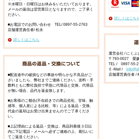
※水曜日・日曜日はお休みをいただいております。
メールの返信は翌営業日となりますので、ご了承く
ださい。
詳しくはこち
■お電話でのお問い合わせ TEL/ 0897-55-2763
店舗運営責任者/ 松永
詳しくはこちら
運営会社 / にく
〒793-0027 
TEL / 0897-55-
Ｅ-Mail /
info@s
店舗運営責任者 / 
■配送途中の破損などの事故や明らかな不良品がご
ざいましたら、弊社までご連絡ください。送料・手
数料ともに弊社負担で早急に代替品と交換、代替品
が無い場合、品代を返金致します。
■お客様のご都合(不在続きでの商品劣化、甘味、触
感等、個人差による比較、等）による返品・交換、
代金の返却はお受け出来ませんのでご了承くださ
い。
■上記理由による返品・交換は、商品到着後３日以
内に下記電話・メールへ必ずご連絡の上、着払いに
てご返送ください。