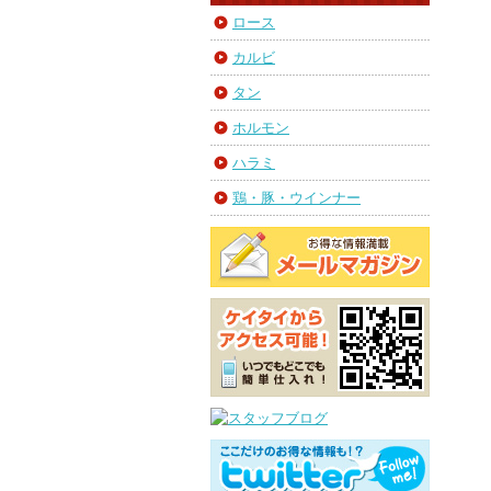
ロース
カルビ
タン
ホルモン
ハラミ
鶏・豚・ウインナー