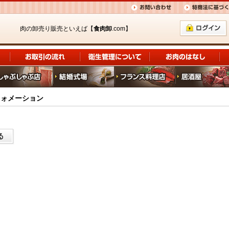
肉の卸売り販売といえば【
食肉卸
.com】
フォメーション