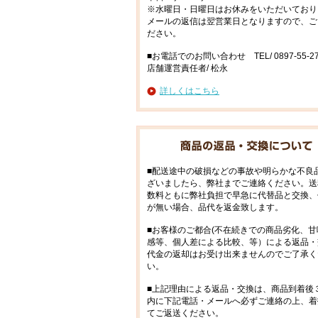
※水曜日・日曜日はお休みをいただいており
メールの返信は翌営業日となりますので、ご
ださい。
■お電話でのお問い合わせ TEL/ 0897-55-27
店舗運営責任者/ 松永
詳しくはこちら
■配送途中の破損などの事故や明らかな不良
ざいましたら、弊社までご連絡ください。送
数料ともに弊社負担で早急に代替品と交換、
が無い場合、品代を返金致します。
■お客様のご都合(不在続きでの商品劣化、甘
感等、個人差による比較、等）による返品・
代金の返却はお受け出来ませんのでご了承く
い。
■上記理由による返品・交換は、商品到着後
内に下記電話・メールへ必ずご連絡の上、着
てご返送ください。