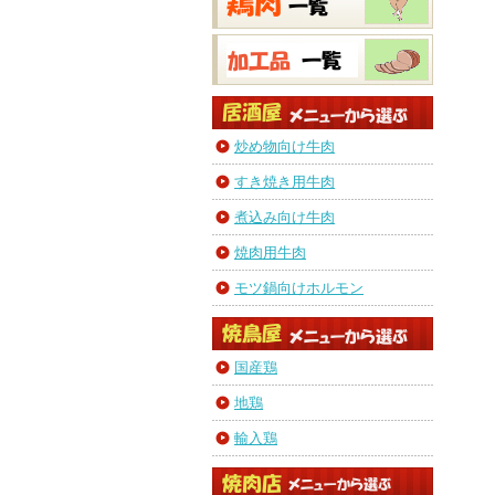
炒め物向け牛肉
すき焼き用牛肉
煮込み向け牛肉
焼肉用牛肉
モツ鍋向けホルモン
国産鶏
地鶏
輸入鶏