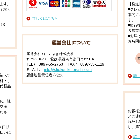
ます。
【発送
了承く
■クレ
本的に
詳しくはこちら
す。
63
■銀行
３営業
■お届
お時間
運営会社 / にくぶき株式会社
〒793-0027 愛媛県西条市朔日市851-4
TEL / 0897-55-2763 FAX / 0897-55-1129
Ｅ-Mail /
info@shokuniku-oroshi.com
店舗運営責任者 / 松永
品がご
詳
料・手
代替品
味、触
交換、
お客様
ださ
とご連
れたお
し、第
３日以
払いに
詳