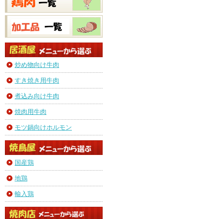
炒め物向け牛肉
すき焼き用牛肉
煮込み向け牛肉
焼肉用牛肉
モツ鍋向けホルモン
国産鶏
地鶏
輸入鶏