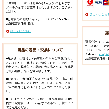
※水曜日・日曜日はお休みをいただいております。
メールの返信は翌営業日となりますので、ご了承く
ださい。
詳しくはこち
■お電話でのお問い合わせ TEL/ 0897-55-2763
店舗運営責任者/ 松永
詳しくはこちら
運営会社 / にく
〒793-0027 
TEL / 0897-55-
Ｅ-Mail /
info@s
店舗運営責任者 / 
■配送途中の破損などの事故や明らかな不良品がご
ざいましたら、弊社までご連絡ください。送料・手
数料ともに弊社負担で早急に代替品と交換、代替品
が無い場合、品代を返金致します。
■お客様のご都合(不在続きでの商品劣化、甘味、触
感等、個人差による比較、等）による返品・交換、
代金の返却はお受け出来ませんのでご了承くださ
い。
■上記理由による返品・交換は、商品到着後３日以
内に下記電話・メールへ必ずご連絡の上、着払いに
てご返送ください。