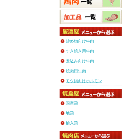
炒め物向け牛肉
すき焼き用牛肉
煮込み向け牛肉
焼肉用牛肉
モツ鍋向けホルモン
国産鶏
地鶏
輸入鶏