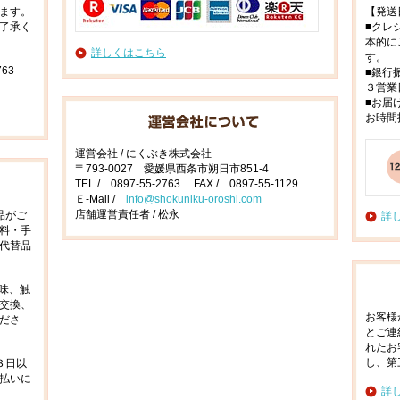
ます。
【発送
了承く
■クレ
本的に
詳しくはこちら
す。
63
■銀行
３営業
■お届
お時間
運営会社 / にくぶき株式会社
〒793-0027 愛媛県西条市朔日市851-4
TEL / 0897-55-2763 FAX / 0897-55-1129
Ｅ-Mail /
info@shokuniku-oroshi.com
店舗運営責任者 / 松永
品がご
詳
料・手
代替品
味、触
交換、
お客様
ださ
とご連
れたお
し、第
３日以
払いに
詳