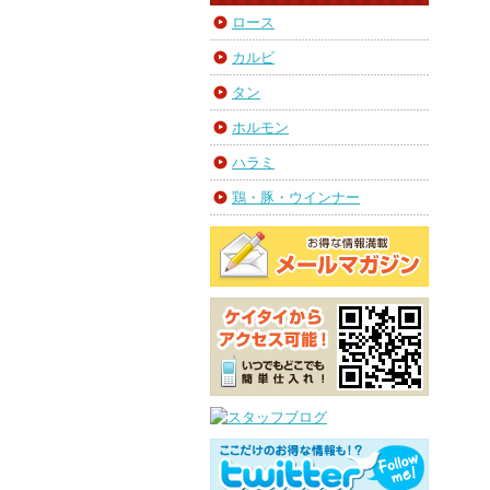
ロース
カルビ
タン
ホルモン
ハラミ
鶏・豚・ウインナー