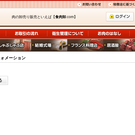
肉の卸売り販売といえば【
食肉卸
.com】
フォメーション