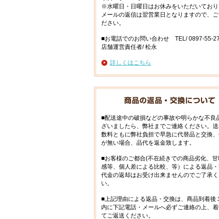
※水曜日・日曜日はお休みをいただいており
メールの返信は翌営業日となりますので、ご
ださい。
■お電話でのお問い合わせ TEL/ 0897-55-27
店舗運営責任者/ 松永
詳しくはこちら
■配送途中の破損などの事故や明らかな不良
ざいましたら、弊社までご連絡ください。送
数料ともに弊社負担で早急に代替品と交換、
が無い場合、品代を返金致します。
■お客様のご都合(不在続きでの商品劣化、甘
感等、個人差による比較、等）による返品・
代金の返却はお受け出来ませんのでご了承く
い。
■上記理由による返品・交換は、商品到着後
内に下記電話・メールへ必ずご連絡の上、着
てご返送ください。