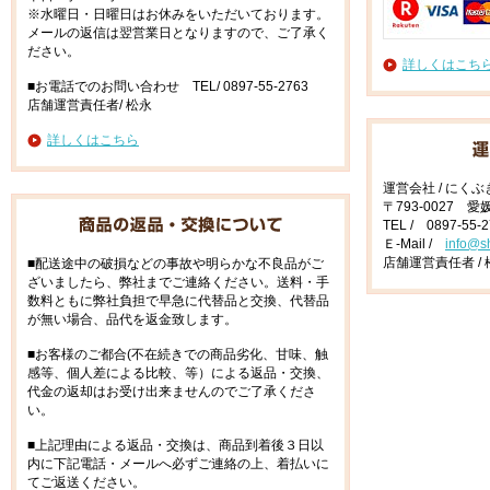
※水曜日・日曜日はお休みをいただいております。
メールの返信は翌営業日となりますので、ご了承く
ださい。
詳しくはこち
■お電話でのお問い合わせ TEL/ 0897-55-2763
店舗運営責任者/ 松永
詳しくはこちら
運営会社 / にく
〒793-0027 
TEL / 0897-55-
Ｅ-Mail /
info@s
店舗運営責任者 / 
■配送途中の破損などの事故や明らかな不良品がご
ざいましたら、弊社までご連絡ください。送料・手
数料ともに弊社負担で早急に代替品と交換、代替品
が無い場合、品代を返金致します。
■お客様のご都合(不在続きでの商品劣化、甘味、触
感等、個人差による比較、等）による返品・交換、
代金の返却はお受け出来ませんのでご了承くださ
い。
■上記理由による返品・交換は、商品到着後３日以
内に下記電話・メールへ必ずご連絡の上、着払いに
てご返送ください。