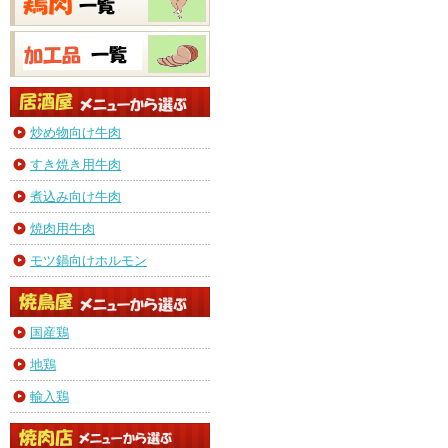
炒め物向け牛肉
すき焼き用牛肉
煮込み向け牛肉
焼肉用牛肉
モツ鍋向けホルモン
国産鶏
地鶏
輸入鶏